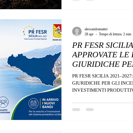
alessandramattei
28 apr
Tempo di lettura: 2 min
PR FESR SICILIA
APPROVATE LE 
GIURIDICHE PE
A STARTUP E I
PR FESR SICILIA 2021–202
PRODUTTIVI
GIURIDICHE PER GLI INCE
INVESTIMENTI PRODUTTI