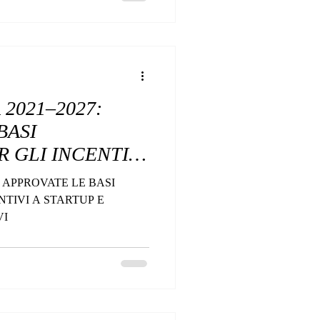
 2021–2027:
BASI
R GLI INCENTIVI
NVESTIMENTI
7: APPROVATE LE BASI
NTIVI A STARTUP E
VI