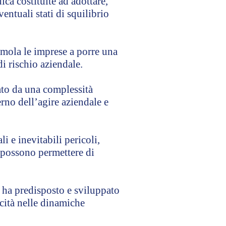
ica costituite ad adottare,
ntuali stati di squilibrio
timola le imprese a porre una
di rischio aziendale.
ato da una complessità
rno dell’agire aziendale e
i e inevitabili pericoli,
, possono permettere di
e ha predisposto e sviluppato
ticità nelle dinamiche