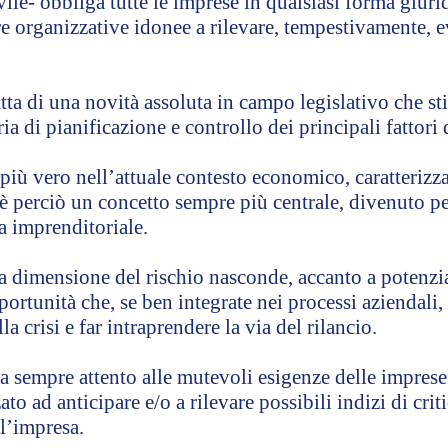
vile- obbliga tutte le imprese in qualsiasi forma giurid
 organizzative idonee a rilevare, tempestivamente, eve
ratta di una novità assoluta in campo legislativo che s
a di pianificazione e controllo dei principali fattori 
più vero nell’attuale contesto economico, caratterizz
 è perciò un concetto sempre più centrale, divenuto pe
a imprenditoriale.
la dimensione del rischio nasconde, accanto a potenzial
portunità che, se ben integrate nei processi aziendali
lla crisi e far intraprendere la via del rilancio.
da sempre attento alle mutevoli esigenze delle impres
ato ad anticipare e/o a rilevare possibili indizi di cri
l’impresa.