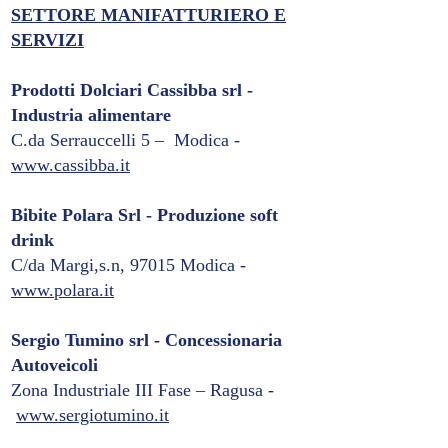
SETTORE MANIFATTURIERO E
SERVIZI
Prodotti Dolciari Cassibba srl -
Industria alimentare
C.da Serrauccelli 5 – Modica -
www.cassibba.it
Bibite Polara Srl - Produzione soft
drink
C/da Margi,s.n, 97015 Modica -
www.polara.it
Sergio Tumino srl - Concessionaria
Autoveicoli
Zona Industriale III Fase – Ragusa -
www.sergiotumino.it