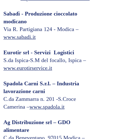
Sabadì - Produzione cioccolato
modicano
Via R. Partigiana 124 - Modica –
www.sabadi.it
Eurotir srl - Servizi Logistici
S.da Ispica-S.M del focallo, Ispica –
www.eurotirservice.it
Spadola Carni S.r.l. – Industria
lavorazione carni
C.da Zammarra n. 201 -S.Croce
Camerina –
www.spadola.it
Ag Distribuzione srl – GDO
alimentare
C.da Beneventano, 97015 Modica –