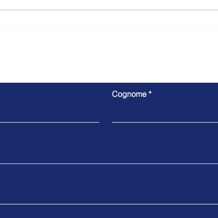
Investimenti Sostenibili 4.0:
PR F
pubblicato il nuovo bando 2026
APP
da 448 milioni per le PMI del
GIUR
Mezzogiorno
INCE
Contattaci
INV
Cognome