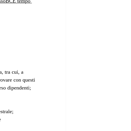
tassoBCE tempo 
, tra cui, a 
rovare con questi 
rso dipendenti; 
trale; 
e