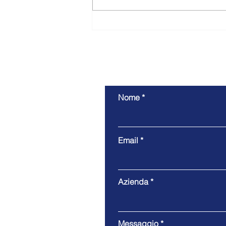
Nuovo Fondo da 50 milioni per
sostenere la crescita delle
imprese artigiane
Nome
Email
Azienda
Messaggio