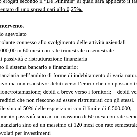
o erogati secondo il “De Minimis” ai quali sarà applicato il 
ntato di uno spread pari allo 0,25%.
intervento.
zio agevolato
olante connesso allo svolgimento delle attività aziendali
00,00 in 60 mesi con rate trimestrale o semestrale
passività e ristrutturazione finanziaria
so il sistema bancario e finanziario;
inanziaria nell’ambito di forme di indebitamento di varia natura
tivo ma non esaustivo: debiti verso l’erario che non possano t
ione/rottamazione; debiti a breve verso i fornitori; – debiti ve
reditizi che non riescono ad essere ristrutturati con gli stessi.
le sino al 50% delle esposizioni con il limite di € 500.000;
mento passività sino ad un massimo di 60 mesi con rate semes
finanziaria sino ad un massimo di 120 mesi con rate semestral
volati per investimenti