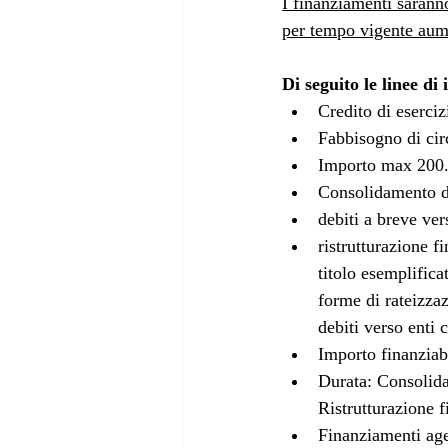
I finanziamenti sarann
per tempo vigente aume
Di seguito le linee di 
Credito di eserci
Fabbisogno di circ
Importo max 200.0
Consolidamento di 
debiti a breve ver
ristrutturazione f
titolo esemplifica
forme di rateizzaz
debiti verso enti c
Importo finanziabi
Durata: Consolida
Ristrutturazione 
Finanziamenti age