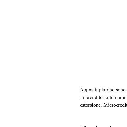
Appositi plafond sono d
Imprenditoria femminil
estorsione, Microcredi