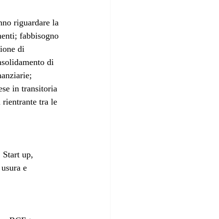
nno riguardare la 
menti; fabbisogno 
ione di 
nsolidamento di 
nanziarie; 
se in transitoria 
 rientrante tra le 
 Start up, 
 usura e 