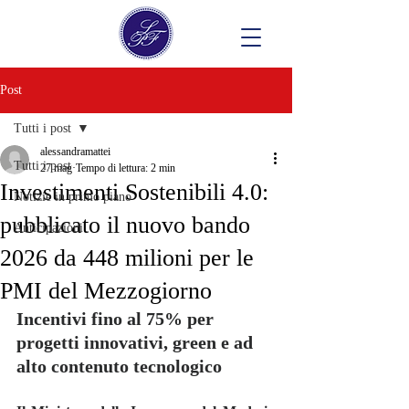
Post
Tutti i post
alessandramattei
Tutti i post
27 mag
Tempo di lettura: 2 min
Investimenti Sostenibili 4.0:
Notizie in primo piano
pubblicato il nuovo bando
Anticipazioni
2026 da 448 milioni per le
PMI del Mezzogiorno
Incentivi fino al 75% per 
progetti innovativi, green e ad 
alto contenuto tecnologico