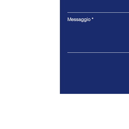
Messaggio
Studio Progetti Finanziari S.a.s
Tel.
0932764384
-
info@studioprogettifinanziar
P. IVA 01254860883 | PEC
info@pec.studioproge
REA RG-105308 | Cap. soc. € 105.000,00 i.v.