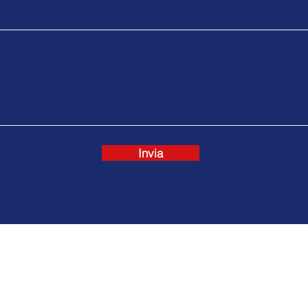
Invia
i.it
ttifinanziari.it
Link Utili