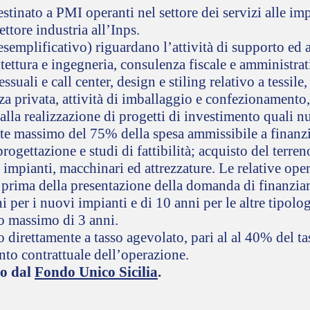
stinato a PMI operanti nel settore dei servizi alle im
ettore industria all’Inps.
 esemplificativo) riguardano l’attività di supporto ed au
itettura e ingegneria, consulenza fiscale e amministrat
essuali e call center, design e stiling relativo a tessil
nza privata, attività di imballaggio e confezionamento,
 alla realizzazione di progetti di investimento quali 
te massimo del 75% della spesa ammissibile a finanz
ogettazione e studi di fattibilità; acquisto del terren
, impianti, macchinari ed attrezzature. Le relative ope
 prima della presentazione della domanda di finanzi
 per i nuovi impianti e di 10 anni per le altre tipol
o massimo di 3 anni.
 direttamente a tasso agevolato, pari al al 40% del t
to contrattuale dell’operazione.
to dal
Fondo Unico Sicilia
.